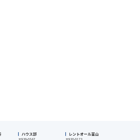
所
ハウス部
レントオール富山
〒939-0567
〒930-0173