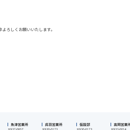
卒よろしくお願いいたします。
魚津営業所
呉羽営業所
仮設部
高岡営業
〒937-0857
〒930-0173
〒930-0173
〒933-0014